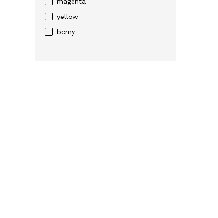
magenta
yellow
bcmy