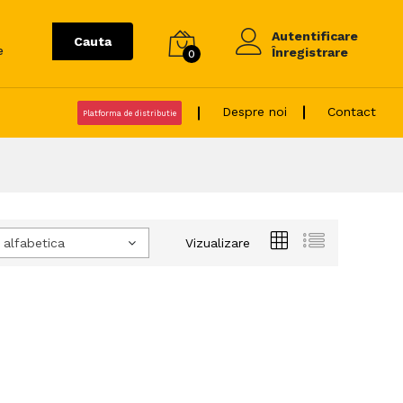
Autentificare
Cauta
e
Înregistrare
0
Despre noi
Contact
Platforma de distributie
 alfabetica
Vizualizare