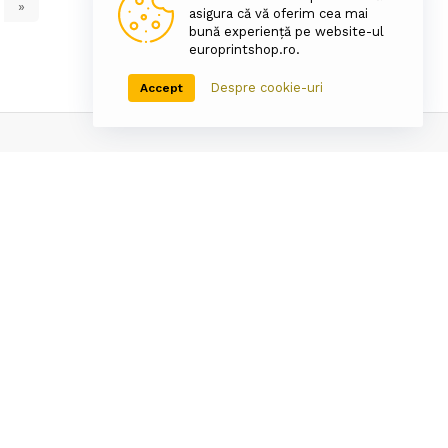
»
asigura că vă oferim cea mai
bună experiență pe website-ul
europrintshop.ro.
Despre cookie-uri
Accept
Asistenta tehnica
port
Pentru punerea in
ta
functiune a cartusului
Newsletter