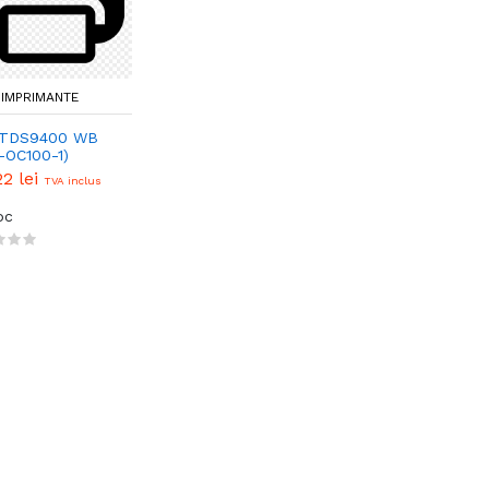
 IMPRIMANTE
 TDS9400 WB
-OC100-1)
22 lei
TVA inclus
oc