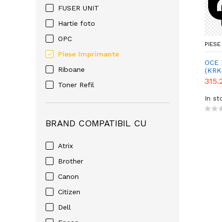
FUSER UNIT
Hartie foto
OPC
PIESE
Piese Imprimante
OCE
Riboane
(KRK
315.
Toner Refil
In st
BRAND COMPATIBIL CU
Atrix
Brother
Canon
Citizen
Dell