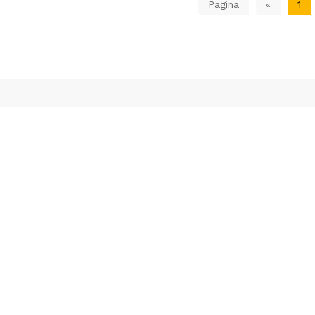
Pagina
«
1
Livrare in 24h
Cel mai bun ra
Pentru produsele aflate
calitate-pret pe pia
in stoc
Servicii clienti
Extra