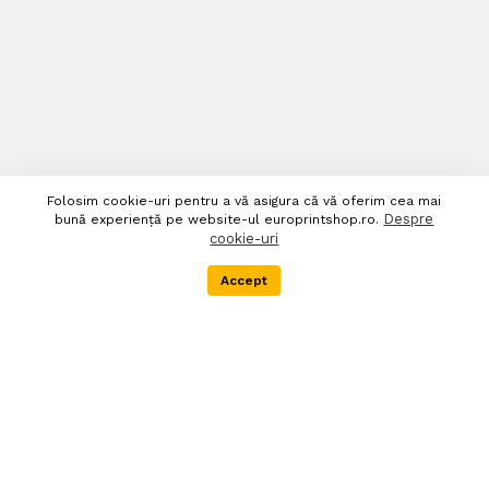
Folosim cookie-uri pentru a vă asigura că vă oferim cea mai
Despre
bună experiență pe website-ul europrintshop.ro.
cookie-uri
Accept
Menu
Categorii
Cauta
Cos