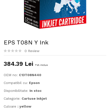
EPS T08N Y Ink
0 Review
384.39 Lei
TVA inclus
OEM no:
C13T08N440
Compatibil cu:
Epson
Disponibilitate:
In stoc
Categorie:
Cartuse Inkjet
Culoare
: yellow