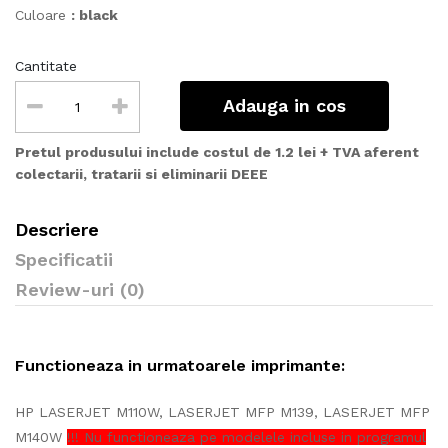
Culoare
: black
Cantitate
Adauga in cos
Pretul produsului include costul de 1.2 lei + TVA aferent
colectarii, tratarii si eliminarii DEEE
Descriere
Specificatii
Review-uri (0)
Functioneaza in urmatoarele imprimante:
HP LASERJET M110W, LASERJET MFP M139, LASERJET MFP
M140W
!!! Nu functioneaza pe modelele incluse in programul