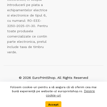
introducerii pe piata a
echipamentelor electrice
si electronice de tipul 6,
cu numarul: RO-EEE-
3250-2025-01-30. Pentru
toate produsele
comercializate ce contin
parte electronica, pretul
include taxa de timbru
verde.
© 2026 EuroPrintShop. All Rights Reserved
Folosim cookie-uri pentru a vă asigura că vă oferim cea mai
Despre
bună experiență pe website-ul europrintshop.ro.
cookie-uri
Accept
Menu
Categorii
Cauta
Cos