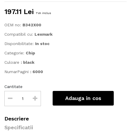
197.11 Lei
TVA inclus
OEM no:
B342X00
Compatibil cu:
Lexmark
Disponibilitate:
In stoc
Categorie:
Chip
Culoare
: black
NumarPagini
: 6000
Cantitate
Adauga in cos
Descriere
Specificatii