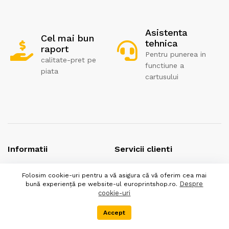
Asistenta
Cel mai bun
tehnica
raport
Pentru punerea in
calitate-pret pe
functiune a
piata
cartusului
Informatii
Servicii clienti
Folosim cookie-uri pentru a vă asigura că vă oferim cea mai
Politica de returnare
Contact
Despre
bună experiență pe website-ul europrintshop.ro.
Politica de confidentialitate
Despre noi
cookie-uri
Termeni si conditii
Accept
Menu
Categorii
Cos
DEEE