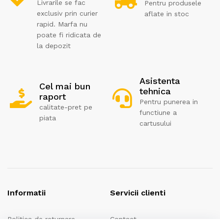
Livrarile se fac
Pentru produsele
exclusiv prin curier
aflate in stoc
rapid. Marfa nu
poate fi ridicata de
la depozit
Asistenta
Cel mai bun
tehnica
raport
Pentru punerea in
calitate-pret pe
functiune a
piata
cartusului
Informatii
Servicii clienti
Politica de returnare
Contact