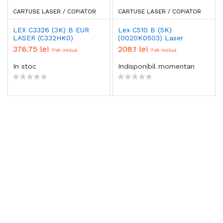
CARTUSE LASER / COPIATOR
CARTUSE LASER / COPIATOR
LEX C3326 (3K) B EUR
Lex C510 B (5K)
LASER (C332HK0)
(0020K0503) Laser
376.75 lei
208.1 lei
TVA inclus
TVA inclus
In stoc
Indisponibil momentan