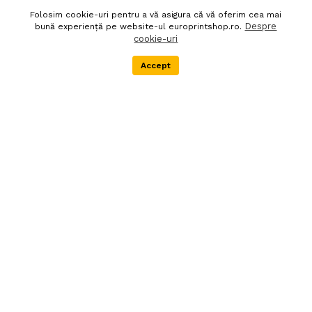
Folosim cookie-uri pentru a vă asigura că vă oferim cea mai
Politica de confidentialitate
Despre noi
Despre
bună experiență pe website-ul europrintshop.ro.
cookie-uri
Termeni si conditii
DEEE
Accept
Menu
Categorii
Cos
Extra
Newsletter
Livrare in 24 de ore
Autentifica-te pentru abonare
90 zile politica de retur
Societatea EURO PRINT
SHOP SRL este
inregistrata in Registrul
producatorilor de
echipamente electrice si
electronice, in scopul