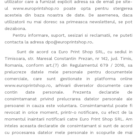
utilizator care a furnizat explicit adresa sa de email pe site-
ul
www.europrintshop.ro
poate opta pentru stergerea
acesteia din baza noastra de date. De asemenea, daca
utilizatorii nu mai doresc sa primeasca newsletterul, se pot
dezabona.
Pentru informare, suport, sesizari si reclamatii, ne puteti
contacta la adresa
dpo@europrintshop.ro
.
Sunt de acord ca Euro Print Shop SRL, cu sediul in
Timisoara, str. Maresal Constantin Prezan, nr 142, jud. Timis,
Romania, conform art.(7) din Regulamentul 679 / 2016, sa
prelucreze datele mele personale pentru documentele
comerciale, care sunt gestionate in platforma online
www.europrintshop.ro, arhivarii diverselor documente care
contin date personale. Prezenta declaratie de
consimtamanat privind prelucrarea datelor personale ale
persoanei in cauza este voluntara. Consimtamantul poate fi
revocat in orice moment, printr-o notificare, cu efect de la
momentul inaintarii notificarii catre Euro Print Shop SRL. Am
inteles aceasta declaratie de consimtamant si sunt de acord
cu procesarea datelor mele personale in scopurile de mai