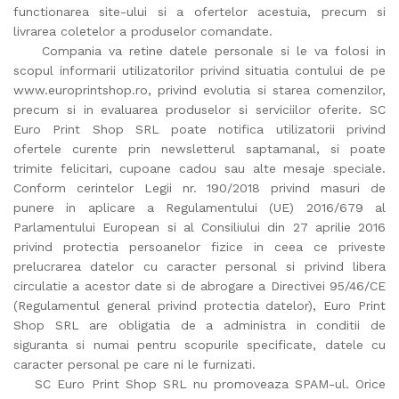
functionarea site-ului si a ofertelor acestuia, precum si
livrarea coletelor a produselor comandate.
Compania va retine datele personale si le va folosi in
scopul informarii utilizatorilor privind situatia contului de pe
www.europrintshop.ro
, privind evolutia si starea comenzilor,
precum si in evaluarea produselor si serviciilor oferite. SC
Euro Print Shop SRL poate notifica utilizatorii privind
ofertele curente prin newsletterul saptamanal, si poate
trimite felicitari, cupoane cadou sau alte mesaje speciale.
Conform cerintelor Legii nr. 190/2018 privind masuri de
punere in aplicare a Regulamentului (UE) 2016/679 al
Parlamentului European si al Consiliului din 27 aprilie 2016
privind protectia persoanelor fizice in ceea ce priveste
prelucrarea datelor cu caracter personal si privind libera
circulatie a acestor date si de abrogare a Directivei 95/46/CE
(Regulamentul general privind protectia datelor), Euro Print
Shop SRL are obligatia de a administra in conditii de
siguranta si numai pentru scopurile specificate, datele cu
caracter personal pe care ni le furnizati.
SC Euro Print Shop SRL nu promoveaza SPAM-ul. Orice