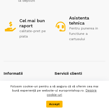
la depozit
Asistenta
Cel mai bun
tehnica
raport
Pentru punerea in
calitate-pret pe
functiune a
piata
cartusului
Informatii
Servicii clienti
Politica de returnare
Contact
Folosim cookie-uri pentru a vă asigura că vă oferim cea mai
Despre
bună experiență pe website-ul europrintshop.ro.
Politica de confidentialitate
Despre noi
cookie-uri
Termeni si conditii
Accept
Menu
Categorii
Cos
DEEE