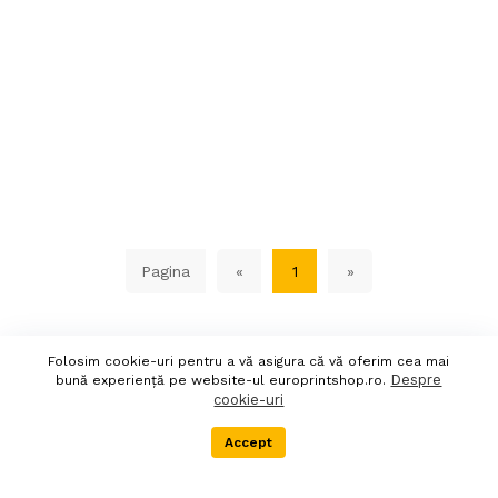
Pagina
«
1
»
Folosim cookie-uri pentru a vă asigura că vă oferim cea mai
Despre
bună experiență pe website-ul europrintshop.ro.
cookie-uri
Accept
Menu
Categorii
Cos
Transport