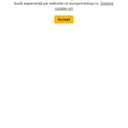
Despre
bună experiență pe website-ul europrintshop.ro.
cookie-uri
Accept
Menu
Categorii
Cos
Transport
Gratuit
Pentru comenzi
Livrare in 24h
peste 100 RON
Livrarile se fac
Pentru produsele
exclusiv prin curier
aflate in stoc
rapid. Marfa nu
poate fi ridicata de
la depozit
Asistenta
Cel mai bun
tehnica
raport