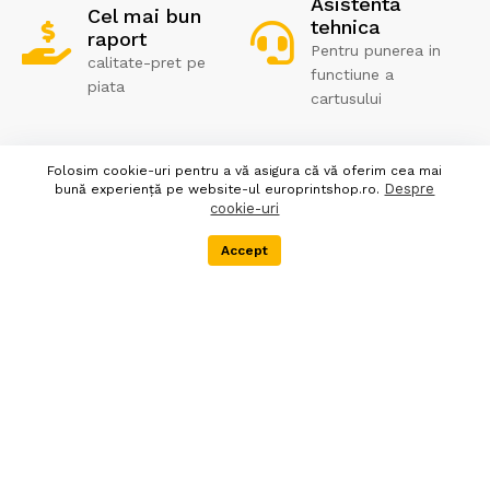
Asistenta
Cel mai bun
tehnica
raport
Pentru punerea in
calitate-pret pe
functiune a
piata
cartusului
Folosim cookie-uri pentru a vă asigura că vă oferim cea mai
Despre
bună experiență pe website-ul europrintshop.ro.
cookie-uri
Accept
Informatii
Servicii clienti
Menu
Categorii
Cos
Politica de returnare
Contact
Politica de confidentialitate
Despre noi
Termeni si conditii
DEEE
Extra
Newsletter