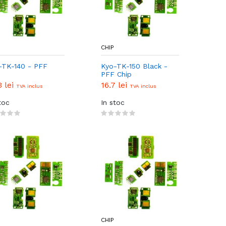
CHIP
-TK-140 - PFF
Kyo-TK-150 Black -
p
PFF Chip
3 lei
16.7 lei
TVA inclus
TVA inclus
toc
In stoc
CHIP