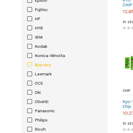
KYO 
Epson
CHIP
Fujitsu
12.8
HP
In st
HYB
IBM
Kodak
Konica-Minolta
Kyocera
Lexmark
OCE
CHIP
Oki
Olivetti
Kyo-
Chip
Panasonic
10.2
Philips
In st
Ricoh