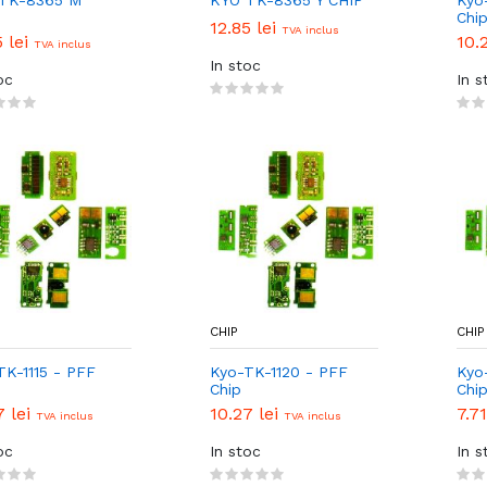
TK-8365 M
KYO TK-8365 Y CHIP
Kyo
Chi
12.85 lei
TVA inclus
5 lei
10.
TVA inclus
In stoc
oc
In s
CHIP
CHIP
TK-1115 - PFF
Kyo-TK-1120 - PFF
Kyo
Chip
Chi
7 lei
10.27 lei
7.71
TVA inclus
TVA inclus
oc
In stoc
In s