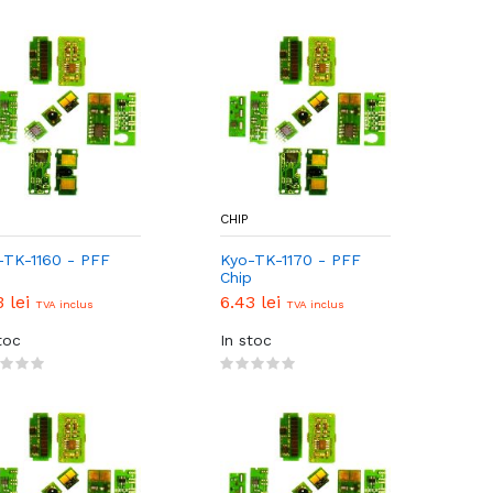
CHIP
-TK-1160 - PFF
Kyo-TK-1170 - PFF
p
Chip
3 lei
6.43 lei
TVA inclus
TVA inclus
toc
In stoc