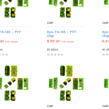
CHIP
CHIP
TK-130 - PFF
Kyo-TK-135 - PFF
Kyo
Chip
Chi
lei
8.99 lei
6.4
TVA inclus
TVA inclus
oc
In stoc
In s
CHIP
CHIP