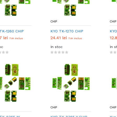
CHIP
CHIP
TK-1260 CHIP
KYO TK-1270 CHIP
KYO
7 lei
24.41 lei
12.
TVA inclus
TVA inclus
oc
In stoc
In s
CHIP
CHIP