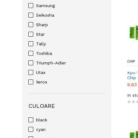
Samsung
Seikosha
Sharp
Star
Tally
Toshiba
CHIP
Triumph-Adler
Utax
Kyo-
Chip
Xerox
9.63
In st
CULOARE
black
cyan