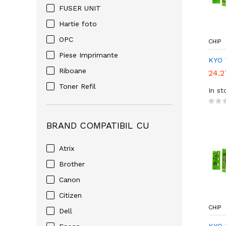
FUSER UNIT
Hartie foto
OPC
CHIP
Piese Imprimante
KYO 
Riboane
24.2
Toner Refil
In st
BRAND COMPATIBIL CU
Atrix
Brother
Canon
Citizen
CHIP
Dell