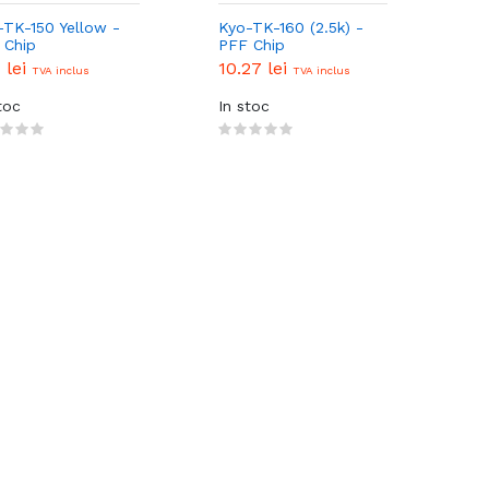
-TK-150 Yellow -
Kyo-TK-160 (2.5k) -
 Chip
PFF Chip
7 lei
10.27 lei
TVA inclus
TVA inclus
toc
In stoc