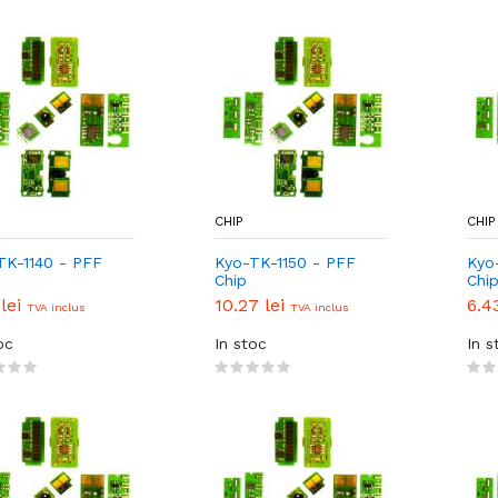
CHIP
CHIP
TK-1140 - PFF
Kyo-TK-1150 - PFF
Kyo
Chip
Chi
 lei
10.27 lei
6.4
TVA inclus
TVA inclus
oc
In stoc
In s