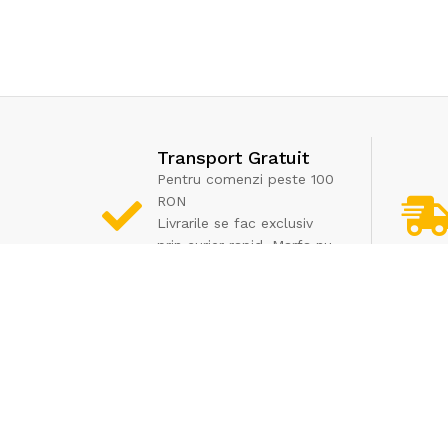
Transport Gratuit
Pentru comenzi peste 100
RON
Livrarile se fac exclusiv
prin curier rapid. Marfa nu
poate fi ridicata de la
depozit
Informatii