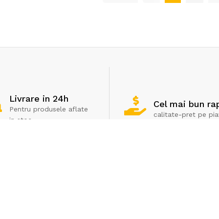
Livrare in 24h
Cel mai bun ra
Pentru produsele aflate
calitate-pret pe pia
in stoc
Servicii clienti
Extra