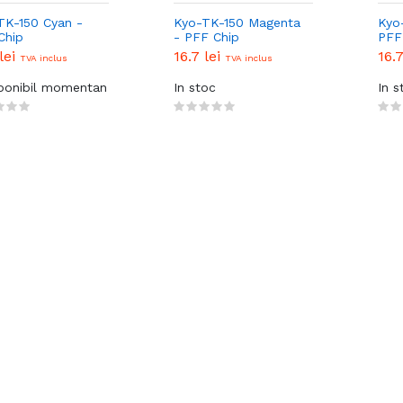
TK-150 Cyan -
Kyo-TK-150 Magenta
Kyo
Chip
- PFF Chip
PFF
 lei
16.7 lei
16.
TVA inclus
TVA inclus
sponibil momentan
In stoc
In s