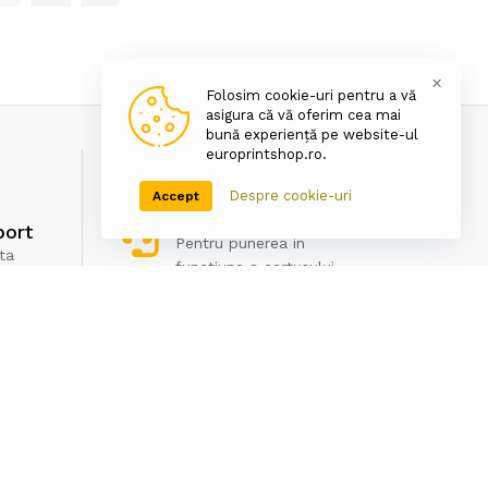
×
Folosim cookie-uri pentru a vă
asigura că vă oferim cea mai
bună experiență pe website-ul
europrintshop.ro.
Despre cookie-uri
Accept
Asistenta tehnica
port
Pentru punerea in
ta
functiune a cartusului
Newsletter