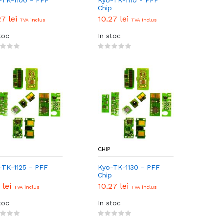
-TK-1100 - PFF
Kyo-TK-1110 - PFF
p
Chip
27 lei
10.27 lei
TVA inclus
TVA inclus
toc
In stoc
CHIP
-TK-1125 - PFF
Kyo-TK-1130 - PFF
p
Chip
 lei
10.27 lei
TVA inclus
TVA inclus
toc
In stoc