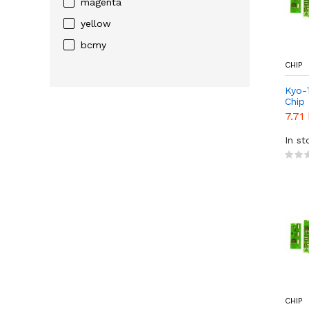
magenta
yellow
bcmy
CHIP
Kyo-
Chip
7.71 
In st
CHIP