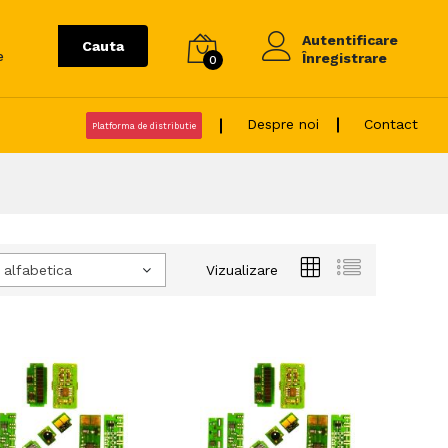
Autentificare
Cauta
e
Înregistrare
0
Despre noi
Contact
Platforma de distributie
 alfabetica
Vizualizare