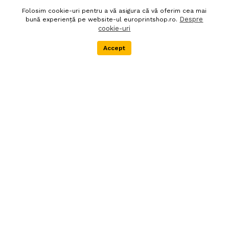
Folosim cookie-uri pentru a vă asigura că vă oferim cea mai
Politica de confidentialitate
Despre noi
Despre
bună experiență pe website-ul europrintshop.ro.
cookie-uri
Termeni si conditii
DEEE
Accept
Menu
Categorii
Cos
Extra
Newsletter
Livrare in 24 de ore
Autentifica-te pentru abonare
90 zile politica de retur
Societatea EURO PRINT
SHOP SRL este
inregistrata in Registrul
producatorilor de
echipamente electrice si
electronice, in scopul