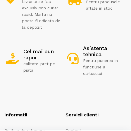
Livrarile se fac
Pentru produsele
exclusiv prin curier
aflate in stoc
rapid. Marfa nu
poate fi ridicata de
la depozit
Asistenta
Cel mai bun
tehnica
raport
Pentru punerea in
calitate-pret pe
functiune a
piata
cartusului
Informatii
Servicii clienti
Politica de returnare
Contact