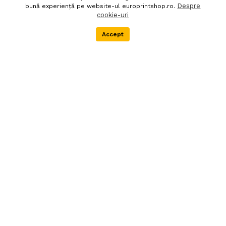
Politica de confidentialitate
Despre noi
Despre
bună experiență pe website-ul europrintshop.ro.
cookie-uri
Termeni si conditii
DEEE
Accept
Menu
Categorii
Cos
Extra
Newsletter
Livrare in 24 de ore
Autentifica-te pentru abonare
90 zile politica de retur
Societatea EURO PRINT
SHOP SRL este
inregistrata in Registrul
producatorilor de
echipamente electrice si
electronice, in scopul
introducerii pe piata a