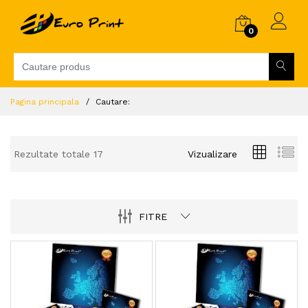
0
Pagina principala
Cautare:
Rezultate totale 17
Vizualizare
FITRE