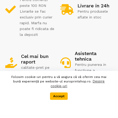
Livrare in 24h
peste 100 RON
Livrarile se fac
Pentru produsele
exclusiv prin curier
aflate in stoc
rapid. Marfa nu
poate fi ridicata de
la depozit
Asistenta
Cel mai bun
tehnica
raport
Pentru punerea in
calitate-pret pe
functiune a
piata
cartusului
Folosim cookie-uri pentru a vă asigura că vă oferim cea mai
Despre
bună experiență pe website-ul europrintshop.ro.
cookie-uri
Accept
Menu
Categorii
Cos
Informatii
Servicii clienti