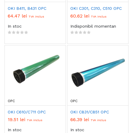
OKI B411, B431 OPC
OKI C301, C310, C510 OPC
64.47 lei
60.62 lei
TVA inclus
TVA inclus
In stoc
Indisponibil momentan
OPC
OPC
OKI C610/C711 OPC
OKI C831/C851 OPC
19.51 lei
66.39 lei
TVA inclus
TVA inclus
In stoc
In stoc