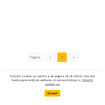
Pagina
«
1
»
Folosim cookie-uri pentru a vă asigura că vă oferim cea mai
Despre
bună experiență pe website-ul europrintshop.ro.
cookie-uri
Accept
Menu
Categorii
Cos
Transport