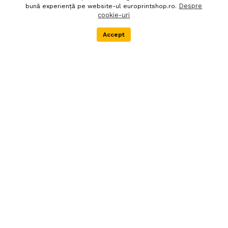
Despre
bună experiență pe website-ul europrintshop.ro.
cookie-uri
Accept
Menu
Categorii
Cos
Transport
Gratuit
Pentru comenzi
Livrare in 24h
peste 100 RON
Livrarile se fac
Pentru produsele
exclusiv prin curier
aflate in stoc
rapid. Marfa nu
poate fi ridicata de
la depozit
Asistenta
Cel mai bun
tehnica
raport