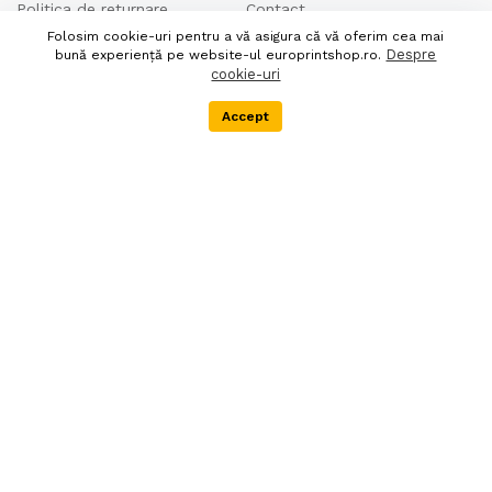
Politica de returnare
Contact
Folosim cookie-uri pentru a vă asigura că vă oferim cea mai
Politica de confidentialitate
Despre noi
Despre
bună experiență pe website-ul europrintshop.ro.
Termeni si conditii
cookie-uri
DEEE
Accept
Menu
Categorii
Cos
Extra
Newsletter
Livrare in 24 de ore
Autentifica-te pentru abonare
90 zile politica de retur
Societatea EURO PRINT
SHOP SRL este
inregistrata in Registrul
producatorilor de
echipamente electrice si