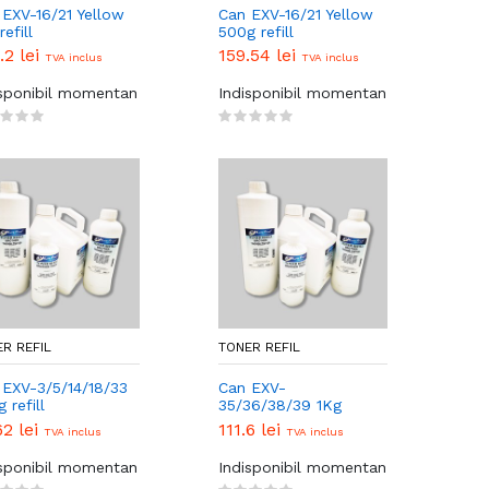
 EXV-16/21 Yellow
Can EXV-16/21 Yellow
refill
500g refill
.2 lei
159.54 lei
TVA inclus
TVA inclus
isponibil momentan
Indisponibil momentan
R REFIL
TONER REFIL
 EXV-3/5/14/18/33
Can EXV-
 refill
35/36/38/39 1Kg
refill
62 lei
111.6 lei
TVA inclus
TVA inclus
isponibil momentan
Indisponibil momentan