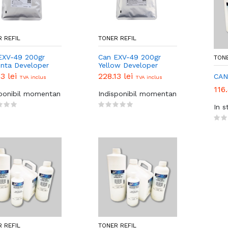
 REFIL
TONER REFIL
EXV-49 200gr
Can EXV-49 200gr
TONE
nta Developer
Yellow Developer
13 lei
228.13 lei
CAN 
TVA inclus
TVA inclus
116
sponibil momentan
Indisponibil momentan
In s
 REFIL
TONER REFIL