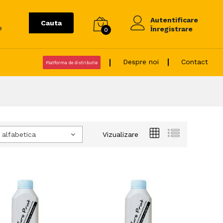
Autentificare
Cauta
e
Înregistrare
0
Despre noi
Contact
Platforma de distributie
 alfabetica
Vizualizare