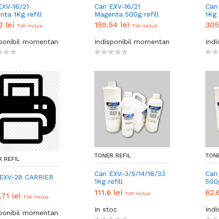
EXV-16/21
Can EXV-16/21
Can
ta 1Kg refill
Magenta 500g refill
1Kg 
2 lei
159.54 lei
305
TVA inclus
TVA inclus
sponibil momentan
Indisponibil momentan
Ind
TONER REFIL
TONE
 REFIL
Can EXV-3/5/14/18/33
Can
EXV-28 CARRIER
1Kg refill
500g
111.6 lei
62.
TVA inclus
.71 lei
TVA inclus
In stoc
Ind
sponibil momentan