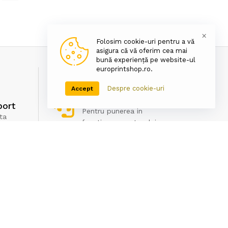
×
Folosim cookie-uri pentru a vă
asigura că vă oferim cea mai
bună experiență pe website-ul
europrintshop.ro.
Despre cookie-uri
Accept
Asistenta tehnica
port
Pentru punerea in
ta
functiune a cartusului
Newsletter