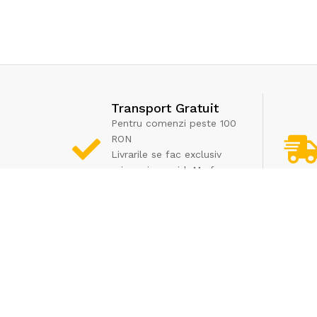
Transport Gratuit
Pentru comenzi peste 100
RON
Livrarile se fac exclusiv
prin curier rapid. Marfa nu
poate fi ridicata de la
depozit
Informatii