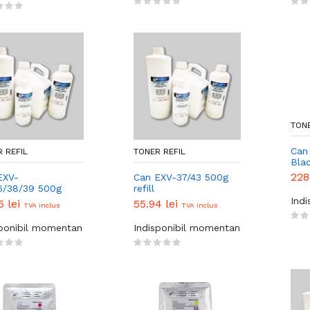
TONE
Can
 REFIL
TONER REFIL
Bla
228
EXV-
Can EXV-37/43 500g
6/38/39 500g
refill
Ind
5 lei
55.94 lei
TVA inclus
TVA inclus
sponibil momentan
Indisponibil momentan