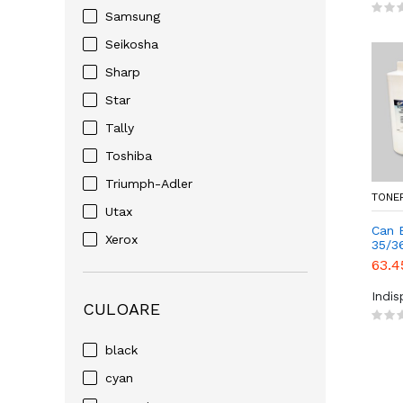
Samsung
Seikosha
Sharp
Star
Tally
Toshiba
Triumph-Adler
TONER
Utax
Can 
Xerox
35/3
refill
63.4
Indi
CULOARE
black
cyan