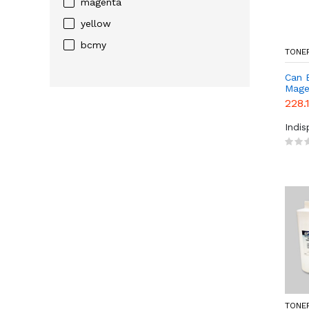
magenta
yellow
bcmy
TONER
Can 
Mage
228.
Indi
TONER