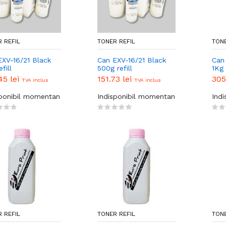
 REFIL
TONER REFIL
TONE
EXV-16/21 Black
Can EXV-16/21 Black
Can
fill
500g refill
1Kg 
45 lei
151.73 lei
305
TVA inclus
TVA inclus
sponibil momentan
Indisponibil momentan
Ind
 REFIL
TONER REFIL
TONE