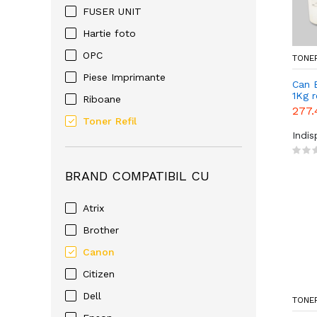
FUSER UNIT
Hartie foto
OPC
TONER
Piese Imprimante
Can 
1Kg re
Riboane
277.
Toner Refil
Indi
BRAND COMPATIBIL CU
Atrix
Brother
Canon
Citizen
Dell
TONER