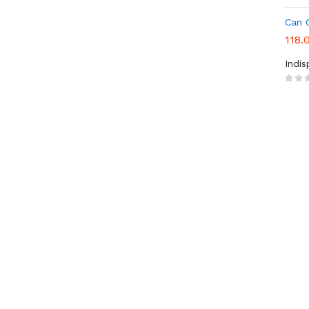
Can G
118.
Indi