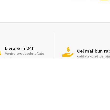
Livrare in 24h
Cel mai bun ra
Pentru produsele aflate
calitate-pret pe pia
in stoc
Servicii clienti
Extra