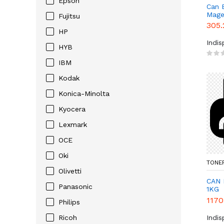
Epson
Can 
Magen
Fujitsu
305.
HP
Indi
HYB
IBM
Kodak
Konica-Minolta
Kyocera
Lexmark
OCE
Oki
TONER
Olivetti
CAN 
Panasonic
1KG
1170
Philips
Indi
Ricoh