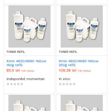
TONER REFIL
TONER REFIL
Kmin 4650/4690 Yellow
Kmin 4650/4690 Yellow
140g refill
250g refill
85.9 lei
108.38 lei
TVA inclus
TVA inclus
Indisponibil momentan
In stoc