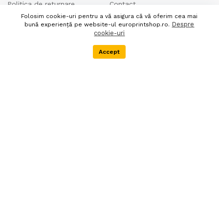
Politica de returnare
Contact
Folosim cookie-uri pentru a vă asigura că vă oferim cea mai
Politica de confidentialitate
Despre noi
Despre
bună experiență pe website-ul europrintshop.ro.
Termeni si conditii
cookie-uri
DEEE
Accept
Menu
Categorii
Cos
Extra
Newsletter
Livrare in 24 de ore
Autentifica-te pentru abonare
90 zile politica de retur
Societatea EURO PRINT
SHOP SRL este
inregistrata in Registrul
producatorilor de
echipamente electrice si