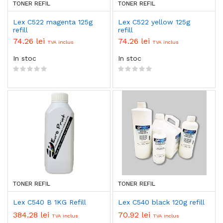
TONER REFIL
TONER REFIL
Lex C522 magenta 125g
Lex C522 yellow 125g
refill
refill
74.26 lei
74.26 lei
TVA inclus
TVA inclus
In stoc
In stoc
TONER REFIL
TONER REFIL
Lex C540 B 1KG Refill
Lex C540 black 120g refill
384.28 lei
70.92 lei
TVA inclus
TVA inclus