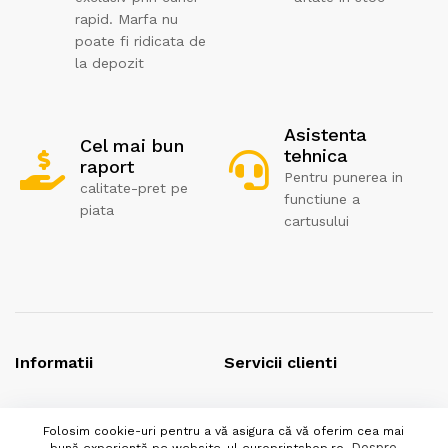
rapid. Marfa nu
poate fi ridicata de
la depozit
Asistenta
Cel mai bun
tehnica
raport
Pentru punerea in
calitate-pret pe
functiune a
piata
cartusului
Informatii
Servicii clienti
Politica de returnare
Contact
Folosim cookie-uri pentru a vă asigura că vă oferim cea mai
Politica de confidentialitate
Despre noi
Despre