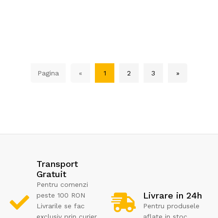
Pagina
«
1
2
3
»
Transport
Gratuit
Pentru comenzi
Livrare in 24h
peste 100 RON
Livrarile se fac
Pentru produsele
exclusiv prin curier
aflate in stoc