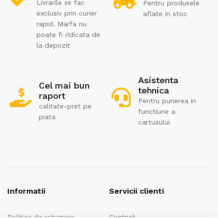
Livrarile se fac
Pentru produsele
exclusiv prin curier
aflate in stoc
rapid. Marfa nu
poate fi ridicata de
la depozit
Asistenta
Cel mai bun
tehnica
raport
Pentru punerea in
calitate-pret pe
functiune a
piata
cartusului
Informatii
Servicii clienti
Politica de returnare
Contact