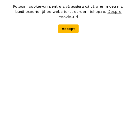
Folosim cookie-uri pentru a vă asigura că vă oferim cea mai
Politica de confidentialitate
Despre noi
Despre
bună experiență pe website-ul europrintshop.ro.
cookie-uri
Termeni si conditii
DEEE
Accept
Menu
Categorii
Cos
Extra
Newsletter
Livrare in 24 de ore
Autentifica-te pentru abonare
90 zile politica de retur
Societatea EURO PRINT
SHOP SRL este
inregistrata in Registrul
producatorilor de
echipamente electrice si
electronice, in scopul