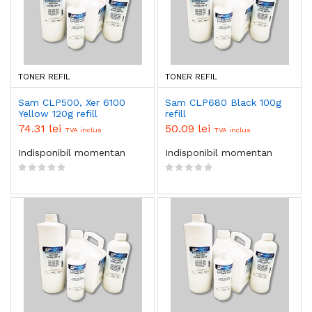
TONER REFIL
TONER REFIL
Sam CLP500, Xer 6100
Sam CLP680 Black 100g
Yellow 120g refill
refill
74.31 lei
50.09 lei
TVA inclus
TVA inclus
Indisponibil momentan
Indisponibil momentan