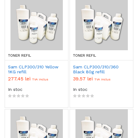
TONER REFIL
TONER REFIL
Sam CLP300/310 Yellow
Sam CLP300/310/360
1KG refill
Black 80g refill
277.45 lei
39.57 lei
TVA inclus
TVA inclus
In stoc
In stoc