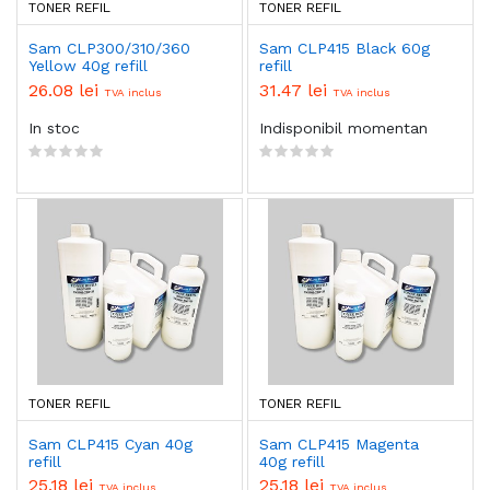
TONER REFIL
TONER REFIL
Sam CLP300/310/360
Sam CLP415 Black 60g
Yellow 40g refill
refill
26.08 lei
31.47 lei
TVA inclus
TVA inclus
In stoc
Indisponibil momentan
TONER REFIL
TONER REFIL
Sam CLP415 Cyan 40g
Sam CLP415 Magenta
refill
40g refill
25.18 lei
25.18 lei
TVA inclus
TVA inclus