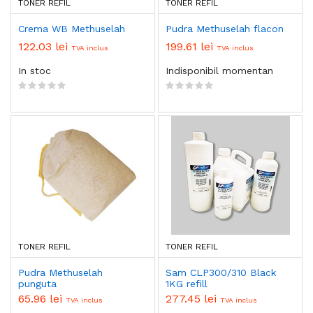
TONER REFIL
TONER REFIL
Crema WB Methuselah
Pudra Methuselah flacon
122.03 lei
199.61 lei
TVA inclus
TVA inclus
In stoc
Indisponibil momentan
TONER REFIL
TONER REFIL
Pudra Methuselah
Sam CLP300/310 Black
punguta
1KG refill
65.96 lei
277.45 lei
TVA inclus
TVA inclus